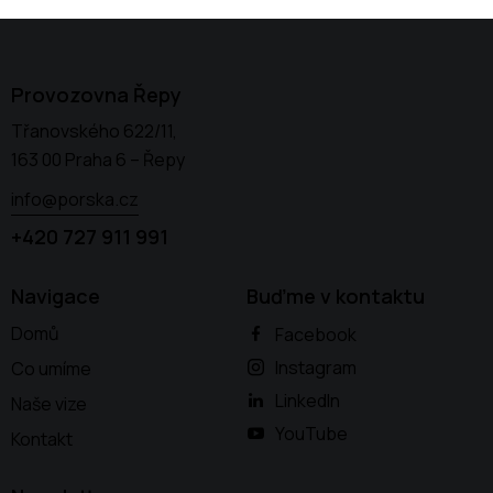
Provozovna Řepy
Třanovského 622/11,
163 00 Praha 6 – Řepy
info@porska.cz
+420 727 911 991
Navigace
Buďme v kontaktu
Domů
Facebook
Instagram
Co umíme
LinkedIn
Naše vize
YouTube
Kontakt