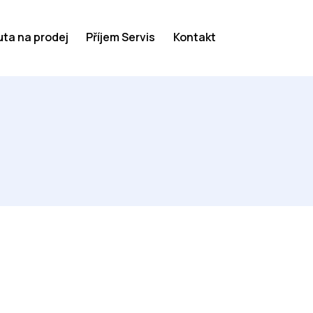
uta na prodej
Příjem Servis
Kontakt