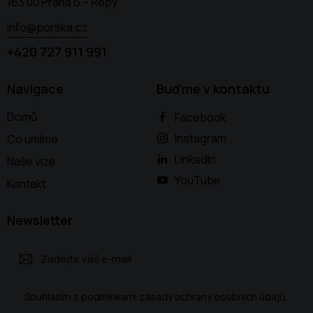
163 00 Praha 6 – Řepy
info@porska.cz
+420 727 911 991
Navigace
Buďme v kontaktu
Domů
Facebook
Instagram
Co umíme
LinkedIn
Naše vize
YouTube
Kontakt
Newsletter
Odebírat
Souhlasím s podmínkami
zásady ochrany osobních údajů
.