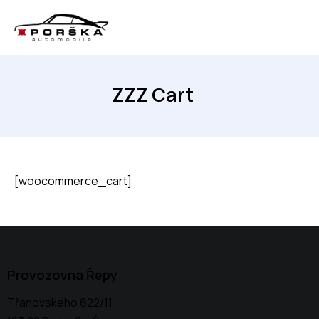
ZZZ Cart
[woocommerce_cart]
Provozovna Řepy
Třanovského 622/11,